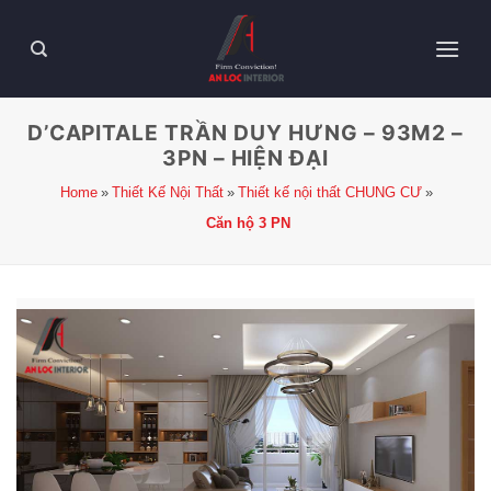
D’CAPITALE TRẦN DUY HƯNG – 93M2 –
3PN – HIỆN ĐẠI
Home
Thiết Kế Nội Thất
Thiết kế nội thất CHUNG CƯ
Căn hộ 3 PN