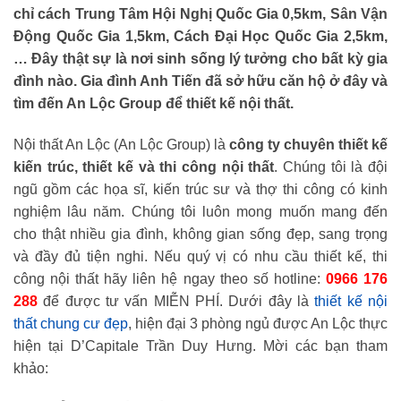
chỉ cách Trung Tâm Hội Nghị Quốc Gia 0,5km, Sân Vận
Động Quốc Gia 1,5km, Cách Đại Học Quốc Gia 2,5km,
… Đây thật sự là nơi sinh sống lý tưởng cho bất kỳ gia
đình nào. Gia đình Anh Tiến đã sở hữu căn hộ ở đây và
tìm đến An Lộc Group để thiết kế nội thất.
Nội thất An Lộc (An Lộc Group) là
công ty chuyên thiết kế
kiến trúc, thiết kế và thi công nội thất
. Chúng tôi là đội
ngũ gồm các họa sĩ, kiến trúc sư và thợ thi công có kinh
nghiệm lâu năm. Chúng tôi luôn mong muốn mang đến
cho thật nhiều gia đình, không gian sống đẹp, sang trọng
và đầy đủ tiện nghi. Nếu quý vị có nhu cầu thiết kế, thi
công nội thất hãy liên hệ ngay theo số hotline:
0966 176
288
để được tư vấn MIỄN PHÍ. Dưới đây là
thiết kế nội
thất chung cư đẹp
, hiện đại 3 phòng ngủ được An Lộc thực
hiện tại D’Capitale Trần Duy Hưng. Mời các bạn tham
khảo: