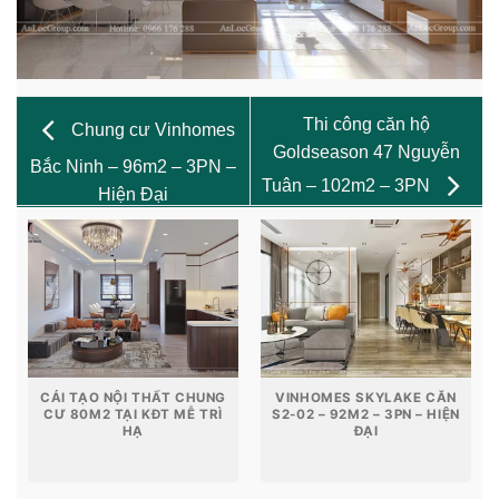
Thi công căn hộ
Chung cư Vinhomes
Goldseason 47 Nguyễn
Bắc Ninh – 96m2 – 3PN –
Tuân – 102m2 – 3PN
Hiện Đại
CẢI TẠO NỘI THẤT CHUNG
VINHOMES SKYLAKE CĂN
CƯ 80M2 TẠI KĐT MỄ TRÌ
S2-02 – 92M2 – 3PN – HIỆN
HẠ
ĐẠI