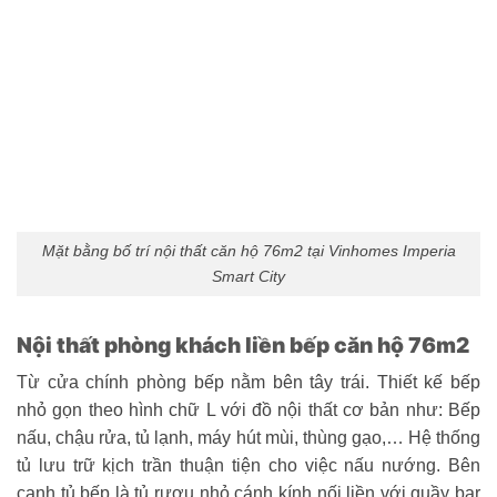
Mặt bằng bố trí nội thất căn hộ 76m2 tại Vinhomes Imperia
Smart City
Nội thất phòng khách liền bếp căn hộ 76m2
Từ cửa chính phòng bếp nằm bên tây trái. Thiết kế bếp
nhỏ gọn theo hình chữ L với đồ nội thất cơ bản như: Bếp
nấu, chậu rửa, tủ lạnh, máy hút mùi, thùng gạo,… Hệ thống
tủ lưu trữ kịch trần thuận tiện cho việc nấu nướng. Bên
cạnh tủ bếp là tủ rượu nhỏ cánh kính nối liền với quầy bar