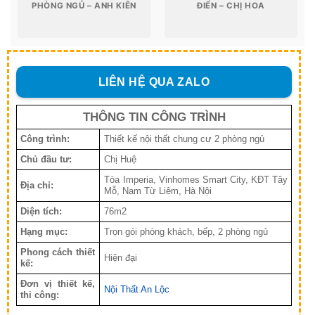
PHÒNG NGỦ – ANH KIÊN
ĐIỂN – CHỊ HOA
LIÊN HỆ QUA ZALO
THÔNG TIN CÔNG TRÌNH
Công trình:
Thiết kế nội thất chung cư 2 phòng ngủ
Chủ đầu tư:
Chị Huệ
Tòa Imperia, Vinhomes Smart City, KĐT Tây
Địa chỉ:
Mỗ, Nam Từ Liêm, Hà Nội
Diện tích:
76m2
Hạng mục:
Trọn gói phòng khách, bếp, 2 phòng ngủ
Phong cách thiết
Hiện đại
kế:
Đơn vị thiết kế,
Nội Thất An Lộc
thi công: