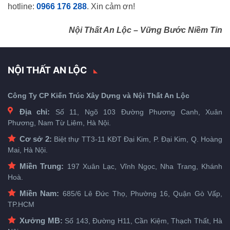
hotline:
0966 176 288
. Xin cảm ơn!
Nội Thất An Lộc – Vững Bước Niềm Tin
NỘI THẤT AN LỘC
Công Ty CP Kiến Trúc Xây Dựng và Nội Thất An Lộc
Địa chỉ:
Số 11, Ngõ 103 Đường Phương Canh, Xuân
Phương, Nam Từ Liêm, Hà Nội.
Cơ sở 2:
Biệt thự TT3-11 KĐT Đại Kim, P. Đại Kim, Q. Hoàng
Mai, Hà Nội.
Miền Trung:
197 Xuân Lạc, Vĩnh Ngọc, Nha Trang, Khánh
Hoà.
Miền Nam:
685/6 Lê Đức Thọ, Phường 16, Quận Gò Vấp,
TP.HCM
Xưởng MB:
Số 143, Đường H11, Cần Kiệm, Thạch Thất, Hà