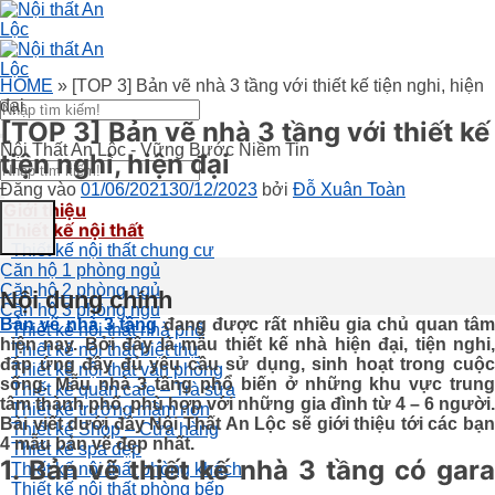
HOME
»
[TOP 3] Bản vẽ nhà 3 tầng với thiết kế tiện nghi, hiện
đại
[TOP 3] Bản vẽ nhà 3 tầng với thiết kế
Nội Thất An Lộc - Vững Bước Niềm Tin
tiện nghi, hiện đại
Đăng vào
01/06/2021
30/12/2023
bởi
Đỗ Xuân Toàn
Giới thiệu
Thiết kế nội thất
Thiết kế nội thất chung cư
Căn hộ 1 phòng ngủ
Căn hộ 2 phòng ngủ
Nội dung chính
Căn hộ 3 phòng ngủ
Bản vẽ nhà 3 tầng
đang được rất nhiều gia chủ quan tâ
Thiết kế nội thất nhà phố
hiện nay. Bởi đây là mẫu thiết kế nhà hiện đại, tiện nghi,
Thiết kế nội thất biệt thự
đáp ứng đầy đủ yêu cầu sử dụng, sinh hoạt trong cuộc
Thiết kế nội thất văn phòng
sống. Mẫu nhà 3 tầng phổ biến ở những khu vực trung
Thiết kế quán cafe – Trà sữa
tâm thành phố, phù hợp với những gia đình từ 4 – 6 người.
Thiết kế trường mầm non
Bài viết dưới đây Nội Thất An Lộc sẽ giới thiệu tới các bạn
Thiết kế Shop – Cửa hàng
4 mẫu bản vẽ đẹp nhất.
Thiết kế spa đẹp
1. Bản vẽ thiết kế nhà 3 tầng có gara
Thiết kế nội thất phòng khách
Thiết kế nội thất phòng bếp