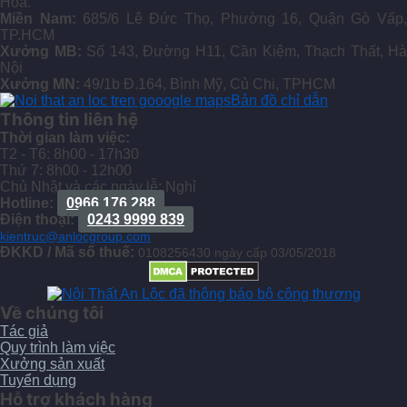
Hoà.
Miền Nam:
685/6 Lê Đức Thọ, Phường 16, Quận Gò Vấp
TP.HCM
Xưởng MB:
Số 143, Đường H11, Cần Kiệm, Thạch Thất, Hà
Nội
Xưởng MN:
49/1b Đ.164, Bình Mỹ, Củ Chi, TPHCM
Bản đồ chỉ dẫn
Thông tin liên hệ
Thời gian làm việc:
T2 - T6: 8h00 - 17h30
Thứ 7: 8h00 - 12h00
Chủ Nhật và các ngày lễ: Nghỉ
Hotline:
0966 176 288
Điện thoại:
0243 9999 839
kientruc@anlocgroup.com
ĐKKD / Mã số thuế:
0108256430 ngày cấp 03/05/2018
Về chúng tôi
Tác giả
Quy trình làm việc
Xưởng sản xuất
Tuyển dụng
Hỗ trợ khách hàng