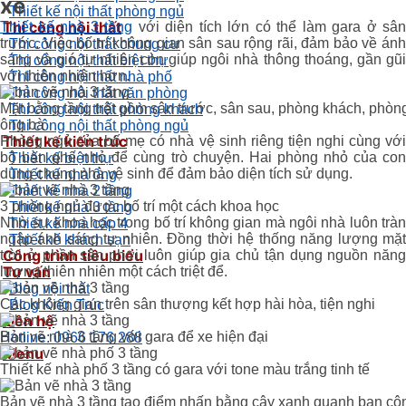
xe
Thiết kế nội thất phòng ngủ
Thi công nội thất
Thiết kế nhà 3 tầng
với diện tích lớn có thể làm gara ở sân
trước. Việc bố trí không gian sân sau rộng rãi, đảm bảo về ánh
Thi công nội thất chung cư
sáng và gió tự nhiên còn giúp ngôi nhà thông thoáng, gần gũi
Thi công nội thất biệt thự
với thiên nhiên hơn.
Thi công nội thất nhà phố
Thi công nội thất văn phòng
Mặt bằng tầng trệt gồm sân trước, sân sau, phòng khách, phò
Thi công nội thất phòng khách
ông bà
Thi công nội thất phòng ngủ
Thiết kế kiến trúc
Phòng ngủ của bố mẹ có nhà vệ sinh riêng tiện nghi cùng với
bộ bàn ghế nhỏ để cùng trò chuyện. Hai phòng nhỏ của con
Thiết kế biệt thự
dùng chung nhà vệ sinh để đảm bảo diện tích sử dụng.
Thiết kế nhà ống
Thiết kế nhà 2 tầng
3 phòng ngủ được bố trí một cách khoa học
Thiết kế nhà 3 tầng
Nhờ sự khoa học trong bố trí không gian mà ngôi nhà luôn tràn
Thiết kế nhà cấp 4
ngập ánh sáng tự nhiên. Đồng thời hệ thống năng lượng mặt
Thiết kế khách sạn
Công trình tiêu biểu
trời ở phần sân phơi luôn giúp gia chủ tận dụng nguồn năng
Tư vấn
lượng thiên nhiên một cách triệt để.
Blog nội thất
Các không gian trên sân thượng kết hợp hài hòa, tiện nghi
Blog Kiến Trúc
Liên hệ
Bản vẽ nhà 3 tầng với gara để xe hiện đại
Hotline: 0966 176 288
Menu
Thiết kế nhà phố 3 tầng có gara với tone màu trắng tinh tế
Bản vẽ nhà 3 tầng tạo điểm nhấn bằng cây xanh quanh ban cô