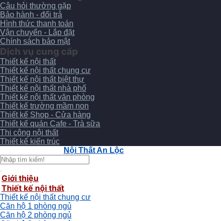
Câu hỏi thường gặp
Bảo hành - đổi trả
Hình thức thanh toán
Vận chuyển - Lắp đặt
Chính sách bảo mật
Dịch vụ cung cấp
Thiết kế nội thất
Thiết kế nội thất chung cư
Thiết kế nội thất biệt thự
Thiết kế nội thất nhà phố
Thiết kế nội thất văn phòng
Thiết kế trường mầm non
Thiết kế Shop - Cửa hàng
Thiết kế quán Cafe - Trà sữa
Thi công nội thất
Thiết kế kiến trúc
Copyright 2026 ©
Nội Thất An Lộc
Giới thiệu
Thiết kế nội thất
Thiết kế nội thất chung cư
Căn hộ 1 phòng ngủ
Căn hộ 2 phòng ngủ