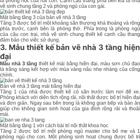
là phòng học của hai con. Cạnh cầu thang phía bên kia là nhà
vệ sinh chung tầng 2 và phòng ngủ của con gái.
Mặt bằng tầng 3 của bản vẽ nhà 3 tầng
Tầng 3 được bố trí một khoảng sân thượng khá thoáng và rộng
phía trước, cạnh bên là phòng thờ. Phía trong là phòng ngủ
của cậu con trai, nhà vệ sinh chung thiết kế cạnh cầu thang
đảm bảo cho việc sử dụng.
3. Mẫu thiết kế bản vẽ nhà 3 tầng hiện
đại
Mẫu nhà 3 tầng
thiết kế mái bằng hiện đại, màu sơn chủ đạ
là trắng sáng kết hợp với mùa vàng nâu nhẹ nhàng của cổng
chính.
Bản vẽ nhà 3 tầng mái bằng hiện đại
Tầng 1 của nhà được thiết kế có sân trước làm nơi để xe.
Phòng khách với diện tích rộng rãi, nội thất được bố trí hiện đại
và đơn giản. Ngay sau bên trong là không gian bếp và bàn ăn
giúp cho không gian sinh hoạt của gia đình rộng rãi và thoải
mái.
Mặt bằng tầng 1 với cách bài trí nội thất khoa học
Tầng 2 được bố trí một phòng ngủ master cho bố mẹ và 1
phòng ngủ cho con. Một phòng sinh hoạt chung được bố trí