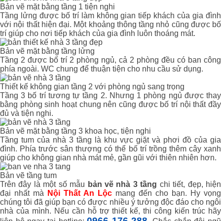
Bản vẽ mặt bằng tầng 1 tiện nghi
Tầng lửng được bố trí làm không gian tiếp khách của gia đình
với nội thất hiện đại. Một khoảng thông tầng nhỏ cũng được bố
trí giúp cho nơi tiếp khách của gia đình luôn thoáng mát.
Bản vẽ mặt bằng tầng lửng
Tầng 2 được bố trí 2 phòng ngủ, cả 2 phòng đều có ban công
phía ngoài. WC chung để thuận tiện cho nhu cầu sử dụng.
Thiết kế không gian tầng 2 với phòng ngủ sang trọng
Tầng 3 bố trí tương tự tầng 2. Nhưng 1 phòng ngủ được thay
bằng phòng sinh hoạt chung nên cũng được bố trí nội thất đầy
đủ và tiện nghi.
Bản vẽ mặt bằng tầng 3 khoa học, tiện nghi
Tầng tum của nhà 3 tầng là khu vực giặt và phơi đồ của gia
đình. Phía trước sân thượng có thể bố trí trồng thêm cây xanh
giúp cho không gian nhà mát mẻ, gần gũi với thiên nhiên hơn.
Bản vẽ tầng tum
Trên đây là một số mẫu
bản vẽ nhà 3 tầng
chi tiết, đẹp, hiệ
đại nhất mà
Nội Thất An Lộc
mang đến cho bạn. Hy vọng
chúng tôi đã giúp bạn có được nhiều ý tưởng độc đáo cho ngôi
nhà của mình. Nếu cần hỗ trợ thiết kế, thi công kiến trúc hãy
0966 176 288