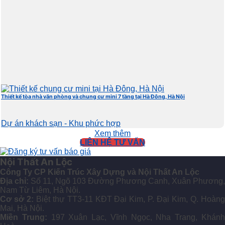
Thiết kế tòa nhà văn phòng và chung cư mini 7 tầng tại Hà Đông, Hà Nội
Dự án khách sạn - Khu phức hợp
Xem thêm
LIÊN HỆ TƯ VẤN
Nội Thất An Lộc
Công Ty CP Kiến Trúc Xây Dựng và Nội Thất An Lộc
Địa chỉ:
Số 11, Ngõ 103 Đường Phương Canh, Xuân Phương,
Nam Từ Liêm, Hà Nội.
Cơ sở 2:
Biệt thự TT3-11 KĐT Đại Kim, P. Đại Kim, Q. Hoàn
Mai, Hà Nội.
Miền Trung:
197 Xuân Lạc, Vĩnh Ngọc, Nha Trang, Khán