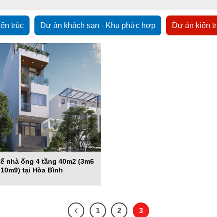
iến trúc
Dự án khách sạn - Khu phức hợp
Dự án kiến t
kế nhà ống 4 tầng 40m2 (3m6
 10m9) tại Hòa Bình
1
2
3