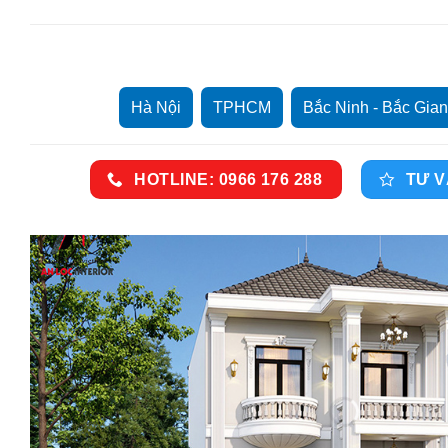
Hà Nội
TPHCM
Bắc Ninh - Bắc Gia
HOTLINE: 0966 176 288
TƯ V