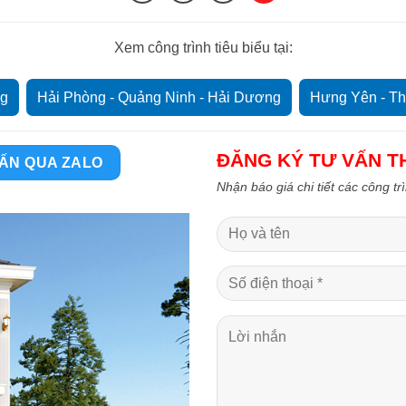
Xem công trình tiêu biểu tại:
ng
Hải Phòng - Quảng Ninh - Hải Dương
Hưng Yên - Th
Ninh Bình - Hà Nam - Nam Định
ĐĂNG KÝ TƯ VẤN TH
ẤN QUA ZALO
Nhận báo giá chi tiết các công tr