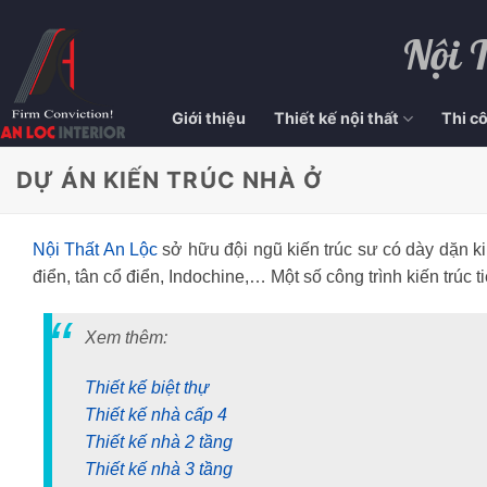
Nội 
Giới thiệu
Thiết kế nội thất
Thi cô
DỰ ÁN KIẾN TRÚC NHÀ Ở
Nội Thất An Lộc
sở hữu đội ngũ kiến trúc sư có dày dặn ki
điển, tân cổ điển, Indochine,… Một số công trình kiến trú
Xem thêm:
Thiết kế biệt thự
Thiết kế nhà cấp 4
Thiết kế nhà 2 tầng
Thiết kế nhà 3 tầng