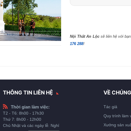
Nội Thất An Lộc
sẽ liên hệ với bạn
176 288
!
THÔNG TIN LIÊN HỆ
VỀ CHÚNG
Thời gian làm việc:
Tác giả
T2 - T6: 8h00 - 17h30
Quy trình làm 
Thứ 7: 8h00 - 12h00
Xưởng sản xuấ
Chủ Nhật và các ngày lễ: Nghỉ