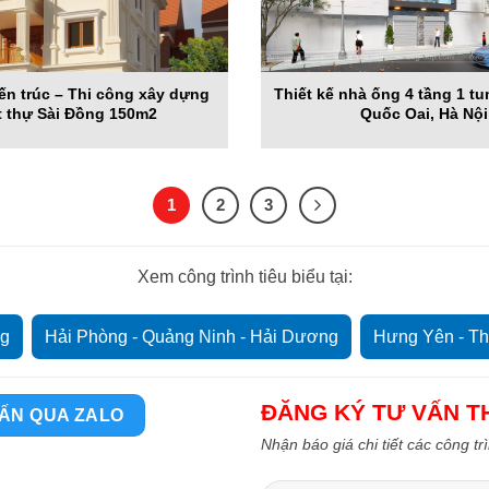
iến trúc – Thi công xây dựng
Thiết kế nhà ống 4 tầng 1 tu
t thự Sài Đồng 150m2
Quốc Oai, Hà Nội
1
2
3
Xem công trình tiêu biểu tại:
ng
Hải Phòng - Quảng Ninh - Hải Dương
Hưng Yên - Th
Ninh Bình - Hà Nam - Nam Định
ĐĂNG KÝ TƯ VẤN TH
ẤN QUA ZALO
Nhận báo giá chi tiết các công tr