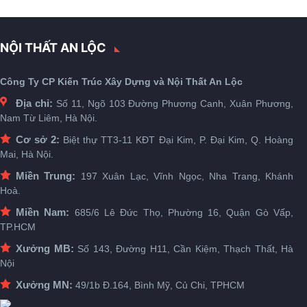
NỘI THẤT AN LỘC
Công Ty CP Kiến Trúc Xây Dựng và Nội Thất An Lộc
Địa chỉ:
Số 11, Ngõ 103 Đường Phương Canh, Xuân Phương,
Nam Từ Liêm, Hà Nội.
Cơ sở 2:
Biệt thự TT3-11 KĐT Đại Kim, P. Đại Kim, Q. Hoàng
Mai, Hà Nội.
Miền Trung:
197 Xuân Lạc, Vĩnh Ngọc, Nha Trang, Khánh
Hoà.
Miền Nam:
685/6 Lê Đức Thọ, Phường 16, Quận Gò Vấp,
TP.HCM
Xưởng MB:
Số 143, Đường H11, Cần Kiệm, Thạch Thất, Hà
Nội
Xưởng MN:
49/1b Đ.164, Bình Mỹ, Củ Chi, TPHCM