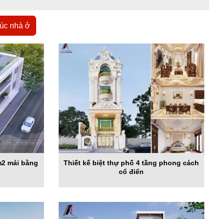
rúc nhà ở
0m2 mái bằng
Thiết kế biệt thự phố 4 tầng phong cách
cổ điển