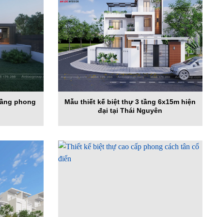
 tầng phong
Mẫu thiết kế biệt thự 3 tầng 6x15m hiện
đại tại Thái Nguyên