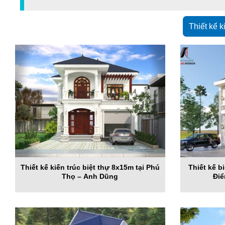
Thiết kế k
Thiết kế kiến trúc biệt thự 8x15m tại Phú
Thiết kế b
Thọ – Anh Dũng
Điể