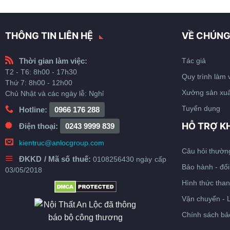
THÔNG TIN LIÊN HỆ
VỀ CHÚNG
Thời gian làm việc:
Tác giả
T2 - T6: 8h00 - 17h30
Quy trình làm 
Thứ 7: 8h00 - 12h00
Xưởng sản xuấ
Chủ Nhật và các ngày lễ: Nghỉ
Tuyển dụng
Hotline:
0966 176 288
HỖ TRỢ K
Điện thoại:
0243 9999 839
kientruc@anlocgroup.com
Câu hỏi thườn
ĐKKD / Mã số thuế:
0108256430 ngày cấp
Bảo hành - đổi
03/05/2018
Hình thức than
Vận chuyển - 
Chính sách bả