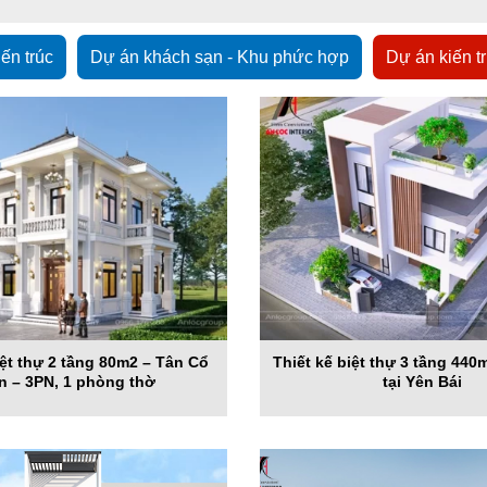
iến trúc
Dự án khách sạn - Khu phức hợp
Dự án kiến t
iệt thự 2 tầng 80m2 – Tân Cổ
Thiết kế biệt thự 3 tầng 44
n – 3PN, 1 phòng thờ
tại Yên Bái