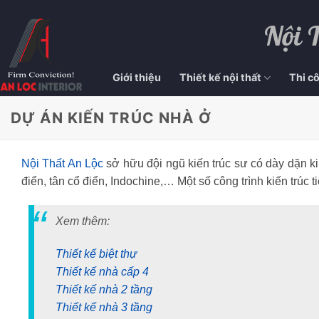
Nội 
Giới thiệu
Thiết kế nội thất
Thi cô
DỰ ÁN KIẾN TRÚC NHÀ Ở
Nội Thất An Lộc
sở hữu đội ngũ kiến trúc sư có dày dặn ki
điển, tân cổ điển, Indochine,… Một số công trình kiến trú
Xem thêm:
Thiết kế biệt thự
Thiết kế nhà cấp 4
Thiết kế nhà 2 tầng
Thiết kế nhà 3 tầng