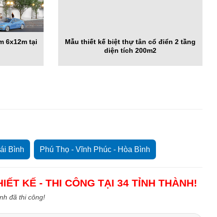
m 6x12m tại
Mẫu thiết kế biệt thự tân cổ điển 2 tầng
diện tích 200m2
ái Bình
Phú Thọ - Vĩnh Phúc - Hòa Bình
IẾT KẾ - THI CÔNG TẠI 34 TỈNH THÀNH!
ình đã thi công!