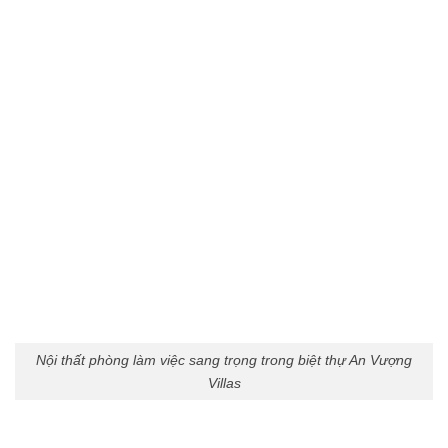
Thời gian làm việc:
T2 - T6: 8h00 - 17h30
Thứ 7: 8h00 - 12h00
Chủ Nhật và các ngày lễ: Nghỉ
Hotline:
0966 176 288
Điện thoại:
0243 9999 839
kientruc@anlocgroup.com
ĐKKD / Mã số thuế:
0108256430 ngày cấp 03/05/2018
Copyright 2026 ©
Nội Thất An Lộc