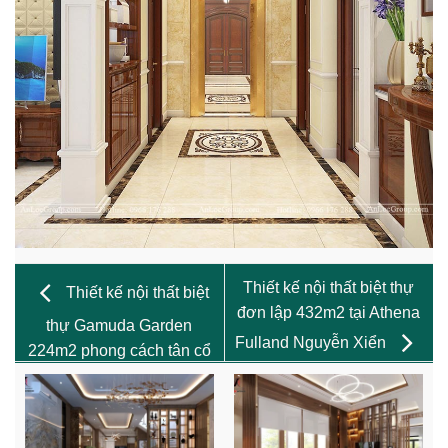
Thiết kế nội thất biệt thự
Thiết kế nội thất biệt
đơn lập 432m2 tại Athena
thự Gamuda Garden
Fulland Nguyễn Xiển
224m2 phong cách tân cổ
điển