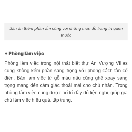
Miền Trung:
197 Xuân Lạc, Vĩnh Ngọc, Nha Trang, Khánh
Hoà.
Miền Nam:
685/6 Lê Đức Thọ, Phường 16, Quận Gò Vấp,
TP.HCM
Xưởng MB:
Số 143, Đường H11, Cần Kiệm, Thạch Thất, Hà
Nội
Xưởng MN:
49/1b Đ.164, Bình Mỹ, Củ Chi, TPHCM
Bản đồ chỉ dẫn
THÔNG TIN LIÊN HỆ