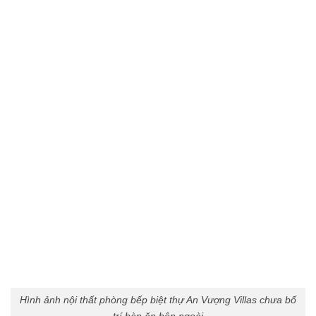
+ Phòng làm việc
Phòng làm việc trong nội thất biệt thự An Vượng Villas
cũng không kém phần sang trọng với phong cách tân cổ
điển. Bàn làm việc từ gỗ màu nâu cũng ghế xoay sang
trọng mang đến cảm giác thoải mái cho chủ nhân. Trong
phòng làm việc cũng được bố trí đầy đủ tiện nghi, giúp gia
chủ làm việc hiệu quả, tập trung.
Nội thất phòng làm việc sang trọng trong biệt thự An Vượng
Villas