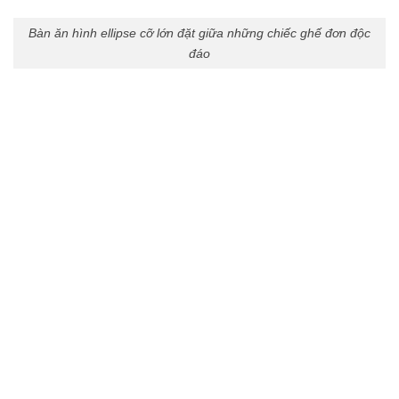
Kệ tivi đặt đối diện giường ngủ
Liên hệ với Nội Thất An Lộc theo số hotline:
0966 176 288
để được
tư vấn thiết kế nội thất
miễn phí!
Nội Thất An Lộc – Vững Bước Niềm Tin
NỘI THẤT AN LỘC
Công Ty CP Kiến Trúc Xây Dựng và Nội Thất An Lộc
Địa chỉ:
Số 11, Ngõ 103 Đường Phương Canh, Xuân
Phương, Nam Từ Liêm, Hà Nội.
Cơ sở 2:
Biệt thự TT3-11 KĐT Đại Kim, P. Đại Kim, Q. Hoàng
Mai, Hà Nội.