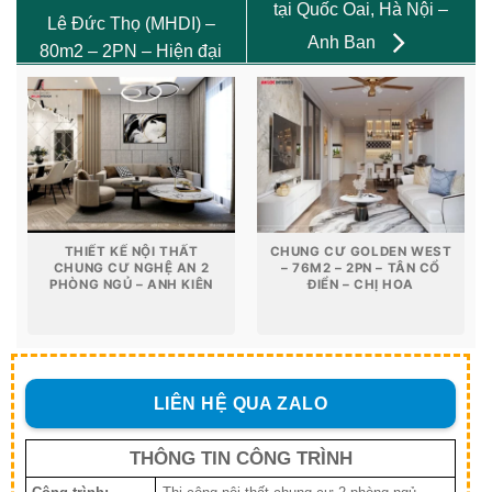
tại Quốc Oai, Hà Nội –
Lê Đức Thọ (MHDI) –
Anh Ban
80m2 – 2PN – Hiện đại
THIẾT KẾ NỘI THẤT
CHUNG CƯ GOLDEN WEST
CHUNG CƯ NGHỆ AN 2
– 76M2 – 2PN – TÂN CỔ
PHÒNG NGỦ – ANH KIÊN
ĐIỂN – CHỊ HOA
LIÊN HỆ QUA ZALO
THÔNG TIN CÔNG TRÌNH