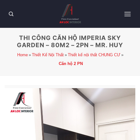
THI CÔNG CĂN HỘ IMPERIA SKY
GARDEN – 80M2 – 2PN – MR. HUY
Home
Thiết Kế Nội Thất
Thiết kế nội thất CHUNG CƯ
Căn hộ 2 PN