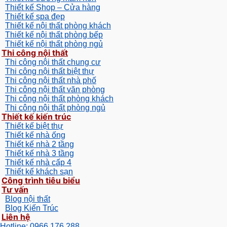
Thiết kế Shop – Cửa hàng
Thiết kế spa đẹp
Thiết kế nội thất phòng khách
Thiết kế nội thất phòng bếp
Thiết kế nội thất phòng ngủ
Thi công nội thất
Thi công nội thất chung cư
Thi công nội thất biệt thự
Thi công nội thất nhà phố
Thi công nội thất văn phòng
Thi công nội thất phòng khách
Thi công nội thất phòng ngủ
Thiết kế kiến trúc
Thiết kế biệt thự
Thiết kế nhà ống
Thiết kế nhà 2 tầng
Thiết kế nhà 3 tầng
Thiết kế nhà cấp 4
Thiết kế khách sạn
Công trình tiêu biểu
Tư vấn
Blog nội thất
Blog Kiến Trúc
Liên hệ
Hotline: 0966 176 288