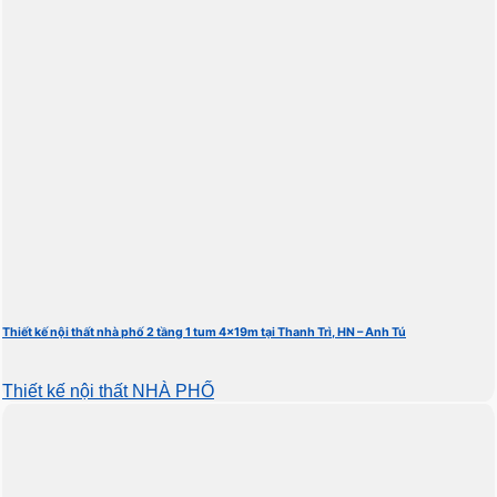
Thiết kế nội thất nhà phố 2 tầng 1 tum 4x19m tại Thanh Trì, HN – Anh Tú
Thiết kế nội thất NHÀ PHỐ