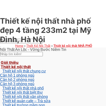
Thiết kế nội thất nhà phố
đẹp 4 tầng 233m2 tại Mỹ
Đình, Hà Nội
Home
Thiết Kế Nội Thất
Thiết kế nội thất NHÀ PHỐ
Nội Thất An Lộc - Vững Bước Niềm Tin
Giới thiệu
Thiết kế nội thất
Thiết kế nội thất chung cư
Căn hộ 1 phòng ngủ
Căn hộ 2 phòng ngủ
Căn hộ 3 phòng ngủ
Thiết kế nội thất nhà phố
Thiết kế nội thất biệt thự
Thiết kế nội thất văn phòng
Thiết kế quán cafe – Trà sữa
Thiết kế trường mầm non