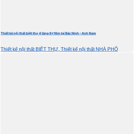
Thiết kế nội thất biệt thự 4 tầng 6x16m tại Bắc Ninh – Anh Nam
Thiết kế nội thất BIỆT THỰ, Thiết kế nội thất NHÀ PHỐ