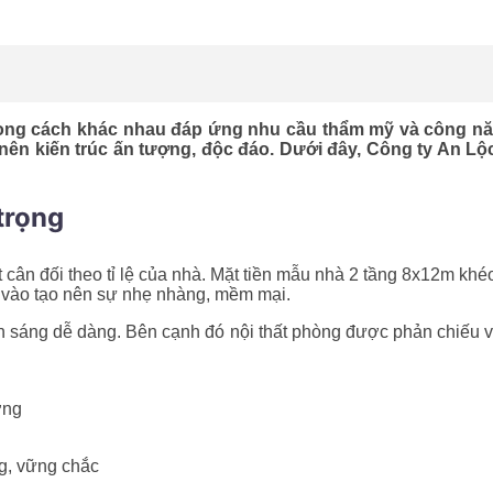
ng cách khác nhau đáp ứng nhu cầu thẩm mỹ và công năn
nên kiến trúc ấn tượng, độc đáo. Dưới đây, Công ty An Lộ
trọng
t cân đối theo tỉ lệ của nhà. Mặt tiền mẫu nhà 2 tầng 8x12m khé
a vào tạo nên sự nhẹ nhàng, mềm mại.
 sáng dễ dàng. Bên cạnh đó nội thất phòng được phản chiếu vớ
ợng
ng, vững chắc