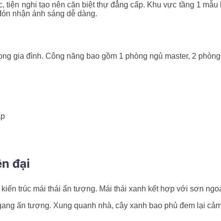
c, tiện nghi tạo nên căn biệt thự đẳng cấp. Khu vực tầng 1 mẫ
 đón nhận ánh sáng dễ dàng.
trong gia đình. Công năng bao gồm 1 phòng ngủ master, 2 phòng
ấp
ện đại
iến trúc mái thái ấn tượng. Mái thái xanh kết hợp với sơn ngoại
ang ấn tượng. Xung quanh nhà, cây xanh bao phủ đem lại cảm g