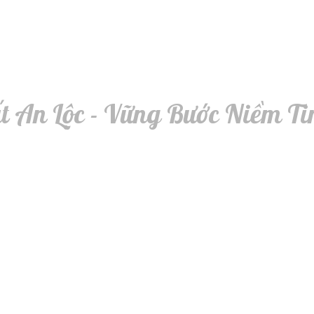
t An Lộc - Vững Bước Niềm Ti