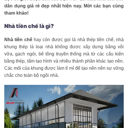
dân dụng giá rẻ đẹp nhất hiện nay. Mời các bạn cùng
tham khảo!
Nhà tiền chế là gì?
Nhà tiền chế
hay còn được gọi là nhà thép tiền chế, nhà
khung thép là loại nhà không được xây dựng bằng vôi
vữa, gạch ngói, bê tông truyền thống mà từ các cấu kiện
bằng thép, tấm tạo hình và nhiều thành phần khác tạo nên.
Các mối của khung được làm tỉ mỉ để tạo nên nên sự vững
chắc cho toàn bộ ngôi nhà.