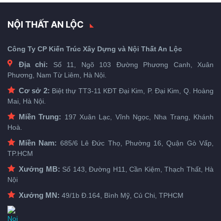
NỘI THẤT AN LỘC
Công Ty CP Kiến Trúc Xây Dựng và Nội Thất An Lộc
Địa chỉ:
Số 11, Ngõ 103 Đường Phương Canh, Xuân
Phương, Nam Từ Liêm, Hà Nội.
Cơ sở 2:
Biệt thự TT3-11 KĐT Đại Kim, P. Đại Kim, Q. Hoàng
Mai, Hà Nội.
Miền Trung:
197 Xuân Lạc, Vĩnh Ngọc, Nha Trang, Khánh
Hoà.
Miền Nam:
685/6 Lê Đức Thọ, Phường 16, Quận Gò Vấp,
TP.HCM
Xưởng MB:
Số 143, Đường H11, Cần Kiệm, Thạch Thất, Hà
Nội
Xưởng MN:
49/1b Đ.164, Bình Mỹ, Củ Chi, TPHCM