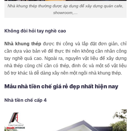
Nhà khung thép thường được áp dụng để xây dựng quán cafe,
showroom,…
Không đòi hỏi tay nghề cao
Nhà khung thép
được thi công và lắp đặt đơn giản, chỉ
cần dựa vào bản vẽ để thực thi nên không cần nhân công
tay nghề quá cao. Ngoài ra, nguyên vật liệu để xây dựng
nhà thép cũng chỉ cần có thép, đinh ốc và một số vật liệu
bổ trợ khác là dễ dàng xây nên một ngôi nhà khung thép.
Mẫu nhà tiền chế giá rẻ đẹp nhất hiện nay
Nhà tiền chế cấp 4