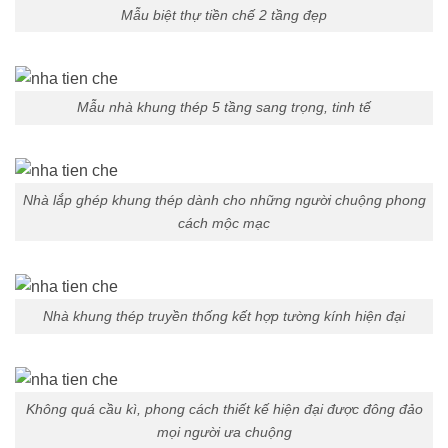
Mẫu biệt thự tiền chế 2 tầng đẹp
Mẫu nhà khung thép 5 tầng sang trọng, tinh tế
Nhà lắp ghép khung thép dành cho những người chuộng phong
cách mộc mạc
Nhà khung thép truyền thống kết hợp tường kính hiện đại
Không quá cầu kì, phong cách thiết kế hiện đại được đông đảo
mọi người ưa chuộng