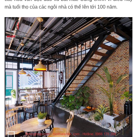
mà tuổi thọ của các ngôi nhà có thể lên tới 100 năm.