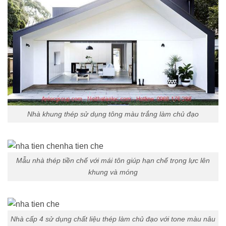
Nhà khung thép sử dụng tông màu trắng làm chủ đạo
Mẫu nhà thép tiền chế với mái tôn giúp hạn chế trọng lực lên
khung và móng
Nhà cấp 4 sử dụng chất liệu thép làm chủ đạo với tone màu nâu