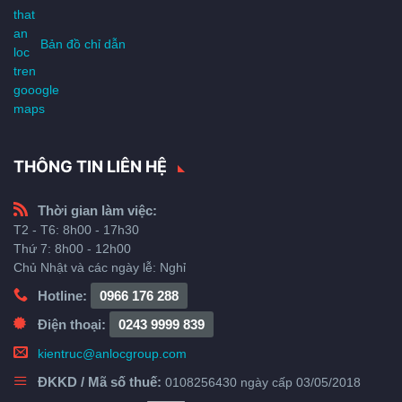
Bản đồ chỉ dẫn
THÔNG TIN LIÊN HỆ
Thời gian làm việc:
T2 - T6: 8h00 - 17h30
Thứ 7: 8h00 - 12h00
Chủ Nhật và các ngày lễ: Nghỉ
Hotline:
0966 176 288
Điện thoại:
0243 9999 839
kientruc@anlocgroup.com
ĐKKD / Mã số thuế:
0108256430 ngày cấp 03/05/2018