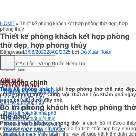
HOME
»
Thiết kế phòng khách kết hợp phòng thờ đẹp, hợp
phong thủy
Thiết kế phòng khách kết hợp phòng
thờ đẹp, hợp phong thủy
Đăng vào
13/08/2022
28/02/2025
bởi
Đỗ Xuân Toàn
Nội Thất An Lộc - Vững Bước Niềm Tin
Giới thiệu
Nội dung chính
Thiết kế nội thất
Thiết kế phòng khách
kết hợp phòng thờ thế nào đẹp
Thiết kế nội thất chung cư
chuẩn phong thủy? Cùng Nội Thất An Lộc khám phá ngay
Căn hộ 1 phòng ngủ
trong bài viết dưới đây nhé.
Căn hộ 2 phòng ngủ
Bố trí phòng khách kết hợp phòng thờ
Căn hộ 3 phòng ngủ
Thiết kế nội thất nhà phố
thế nào?
Thiết kế nội thất biệt thự
Phòng khách kết hợp phòng thờ
là cách bố trí được thấ
Thiết kế nội thất văn phòng
nhiều tại các chung cư, nhà có diện tích chật hẹp hay những
Thiết kế quán cafe – Trà sữa
căn nhà ba gian. Việc bố trí như vậy sẽ giúp tiết kiệm diện tích
Thiết kế trường mầm non