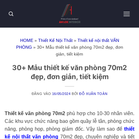
HOME
»
Thiết Kế Nội Thất
»
Thiết kế nội thất VĂN
PHÒNG
»
30+ Mẫu thiết kế văn phòng 70m2 đẹp, đơn
giản, tiết kiệm
30+ Mẫu thiết kế văn phòng 70m2
đẹp, đơn giản, tiết kiệm
ĐĂNG VÀO
16/05/2024
BỞI
ĐỖ XUÂN TOÀN
Thiết kế văn phòng 70m2
phù hợp cho 10-30 nhân viên.
Các khu vực chức năng bao gồm quầy lễ tân, phòng chức
năng, phòng họp, phòng giám đốc. Vậy làm sao để
thiết
kế nội thất văn phòng
70m2 đẹp, chuyên nghiệp và tiết