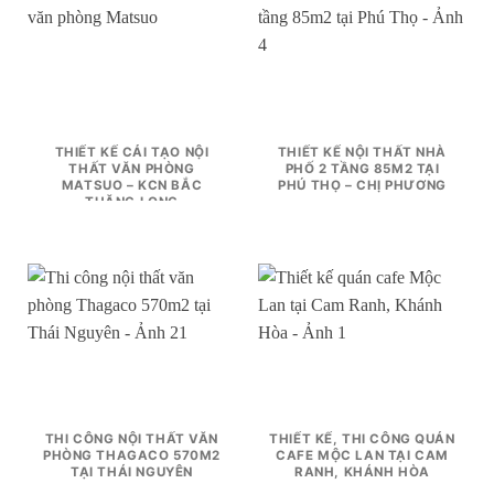
THIẾT KẾ CẢI TẠO NỘI
THIẾT KẾ NỘI THẤT NHÀ
THẤT VĂN PHÒNG
PHỐ 2 TẦNG 85M2 TẠI
MATSUO – KCN BẮC
PHÚ THỌ – CHỊ PHƯƠNG
THĂNG LONG
THI CÔNG NỘI THẤT VĂN
THIẾT KẾ, THI CÔNG QUÁN
PHÒNG THAGACO 570M2
CAFE MỘC LAN TẠI CAM
TẠI THÁI NGUYÊN
RANH, KHÁNH HÒA