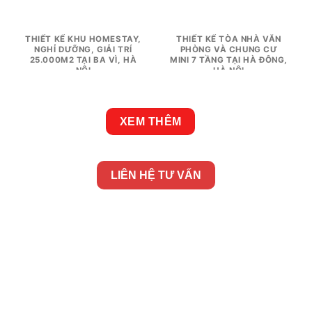
THIẾT KẾ KHU HOMESTAY,
THIẾT KẾ TÒA NHÀ VĂN
NGHỈ DƯỠNG, GIẢI TRÍ
PHÒNG VÀ CHUNG CƯ
25.000M2 TẠI BA VÌ, HÀ
MINI 7 TẦNG TẠI HÀ ĐÔNG,
NỘI
HÀ NỘI
XEM THÊM
LIÊN HỆ TƯ VẤN