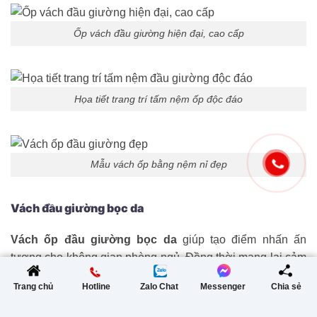
Ốp vách đầu giường hiện đại, cao cấp
Họa tiết trang trí tấm nệm ốp độc đáo
Mẫu vách ốp bằng nệm nỉ đẹp
Vách đầu giường bọc da
Vách ốp đầu giường bọc da
giúp tạo điểm nhấn ấn
tượng cho không gian phòng ngủ. Đồng thời mang lại cảm
giác sang trọng, đẳng cấp cho căn phòng. Ốp bọc da có
Trang chủ
Hotline
Zalo Chat
Messenger
Chia sẻ
nhiều màu sắc, hoa văn đa dạng, phù hợp với nhiều
phong cách thiết kế nội thất khác nhau. Mặt khác, da là