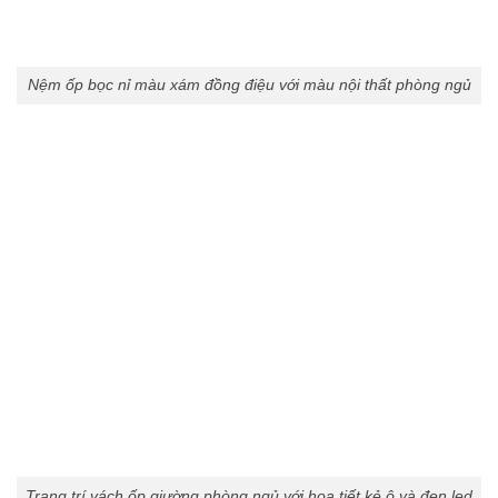
Nệm ốp bọc nỉ màu xám đồng điệu với màu nội thất phòng ngủ
Trang trí vách ốp giường phòng ngủ với họa tiết kẻ ô và đen led