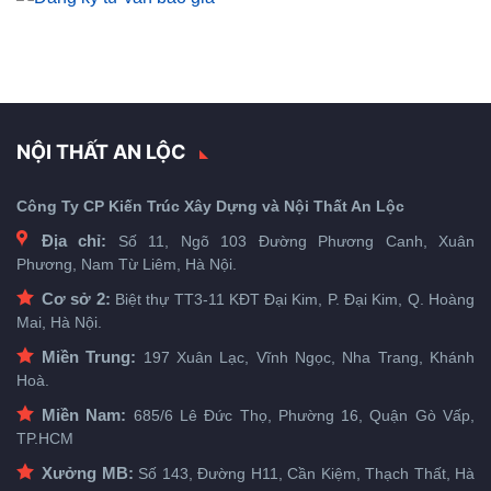
NỘI THẤT AN LỘC
Công Ty CP Kiến Trúc Xây Dựng và Nội Thất An Lộc
Địa chỉ:
Số 11, Ngõ 103 Đường Phương Canh, Xuân
Phương, Nam Từ Liêm, Hà Nội.
Cơ sở 2:
Biệt thự TT3-11 KĐT Đại Kim, P. Đại Kim, Q. Hoàng
Mai, Hà Nội.
Miền Trung:
197 Xuân Lạc, Vĩnh Ngọc, Nha Trang, Khánh
Hoà.
Miền Nam:
685/6 Lê Đức Thọ, Phường 16, Quận Gò Vấp,
TP.HCM
Xưởng MB:
Số 143, Đường H11, Cần Kiệm, Thạch Thất, Hà