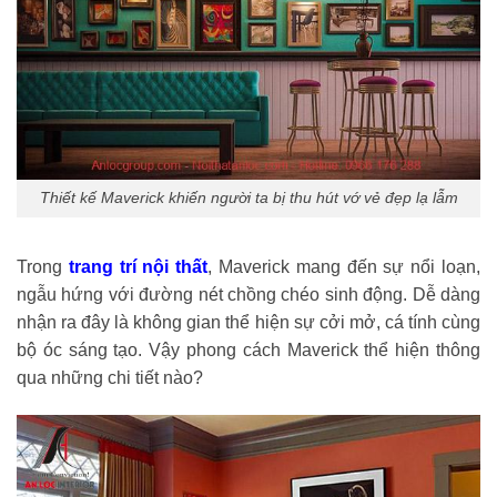
Thiết kế Maverick khiến người ta bị thu hút vớ vẻ đẹp lạ lẫm
Trong
trang trí nội thất
, Maverick mang đến sự nổi loạn,
ngẫu hứng với đường nét chồng chéo sinh động. Dễ dàng
nhận ra đây là không gian thể hiện sự cởi mở, cá tính cùng
bộ óc sáng tạo. Vậy phong cách Maverick thể hiện thông
qua những chi tiết nào?