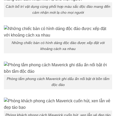
Cách bố trí vật dụng cùng phối hợp màu sắc độc đáo mang đến
cảm nhận mới lạ cho mọi người
Những chiếc bàn có hình dáng độc đáo được xếp đặt với
khoảng cách xa nhau
Phòng tắm phong cách Maverick ghi dấu ấn nổi bật ới bồn tắm
độc đáo
Phòng khách phong cách Maverick cuốn hút, xen lẫn vẻ đẹp táo