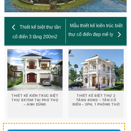
Mẫu thiết kế kiến trúc biệt
Thiết kế biệt thự tân
thự cổ điển đẹp mê ly
cổ điển 3 tầng 200m2
THIẾT KẾ KIẾN TRÚC BIỆT
THIẾT KẾ BIỆT THỰ 2
THỰ 8X15M TẠI PHÚ THỌ
TẦNG 80M2 – TÂN CỔ
– ANH DŨNG
ĐIỂN – 3PN, 1 PHÒNG THỜ